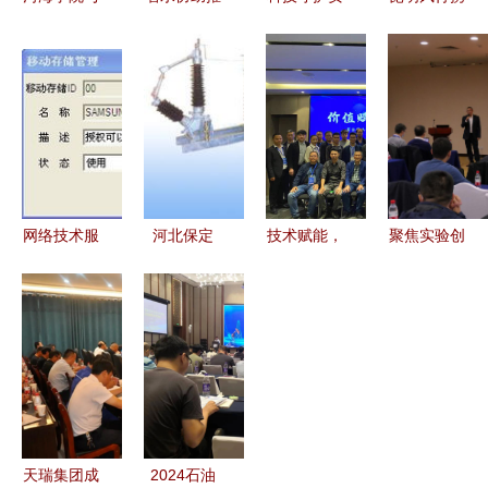
中交一航局
深圳水务与
全 2023广
手中铁四院
第五工程举
元阳水厂友
东省公共安
集团西南勘
行党建联盟
好结对交流
全科技创新
察设计院
签约揭牌仪
山海协作,
巡回技术交
技术交流共
式暨产学研
谱写技术共
流会纪实
促创新发展
合作交流会
享新篇
网络技术服
河北保定
技术赋能，
聚焦实验创
务视角下的
AL JXB系
共赢未来
新 共筑科
Winshield
列变压器中
——嘉宝莉
技高地——
内网管理系
性点间隙接
地坪材料广
首届“京津
统移动存储
地保护成套
西、江苏、
冀地区实验
使用指南
装置 技术
河南区域产
室建设与结
创新与工程
品技术交流
构实验技术
应用解析
会圆满落幕
交流会”在
天瑞集团成
2024石油