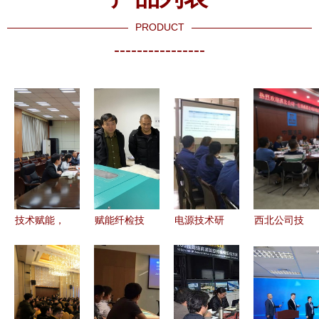
PRODUCT
----------------
技术赋能，
赋能纤检技
电源技术研
西北公司技
校企协同
术，深化智
究所召开技
术系统赴成
我校与新疆
慧服务——
术交流会深
都开展技术
亚新煤层气
四川省纤维
度激发技术
交流与观摩
集团技术交
检验局组织
创新活力
活动