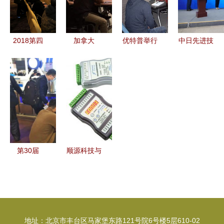
流会成功举
新疆监管棉
办
在库检验技
术交流与比
2018第四
加拿大
优特普举行
中日先进技
对活动
届西部交通
XYPEX（赛
技术交流
术对接会在
噪声与振动
柏斯）产品
会，共话行
沪激荡AI
防控技术交
技术推广交
业创新与发
与“新赛
流会在成都
流会在苏州
展
道”火花，
召开
中衡设计集
网络技术服
团成功举办
务成焦点
——2016
第30届
顺源科技与
年度技术交
Hotelex饮
深圳市智能
流盛会纪实
品展回顾
化学会专家
共筑包容的
共同举办新
全链路生态
产品交流研
地址：北京市丰台区马家堡东路121号院6号楼5层610-02